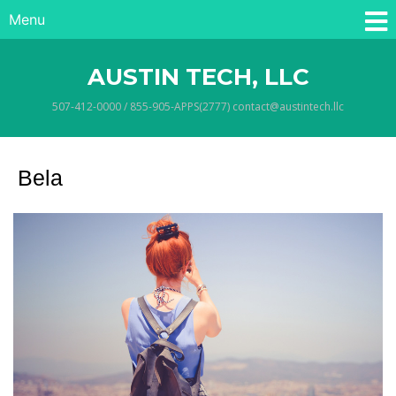
Menu
AUSTIN TECH, LLC
507-412-0000 / 855-905-APPS(2777) contact@austintech.llc
Bela